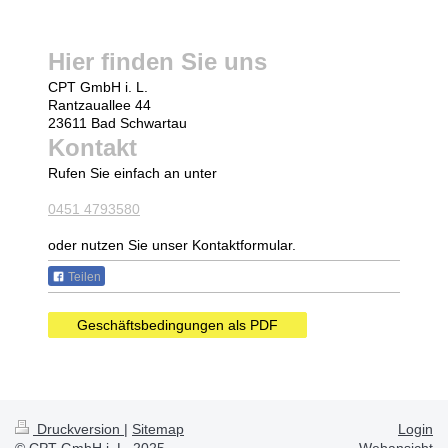
Hier finden Sie uns
CPT GmbH i. L.
Rantzauallee
44
23611
Bad Schwartau
Kontakt
Rufen Sie einfach an unter
0451 4793580
oder nutzen Sie unser Kontaktformular.
Teilen
Geschäftsbedingungen als PDF
Druckversion
|
Sitemap
Login
© CPT GmbH i. L. 2025
Webansicht